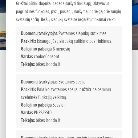
Griežtai būtini slapukai padeda naršyti tinklalapį, aktyvavus
pagrindines funkcijas, pvz., puslapių naršymą ir prieigą prie saugių
svetainių sričių. Be šių slapukų svetainė negalėtų tinkamai veikti.
Duomenų tvarkytojas
Svetainės slapukų sutikimas
Paskirtis
Išsaugo jūsų slapukų sutikimo pasirinkimus.
Galiojimo pabaiga
6 mėnesių
Vardas
cookieConsent
Teikėjas
bikes.honda.lt
Klauskite išsamiau
Duomenų tvarkytojas
Svetainės sesija
Paskirtis
Palaiko svetainės sesiją ir užtikrina esminių
TAVO VARDAS:
*
svetainės funkcijų veikimą.
Galiojimo pabaiga
Session
Vardas
PHPSESSID
EL. PAŠTAS/TELEFONAS:
*
Teikėjas
bikes.honda.lt
PASIRINKTI VIETĄ:
*
Duomenų tvarkytojas
Svetainės apsipirkimo paslaugos