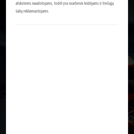
atskiriems naudotojams, todėl yra svarbesni leidėjams ir trečiųjų
šalių reklamuotojams.