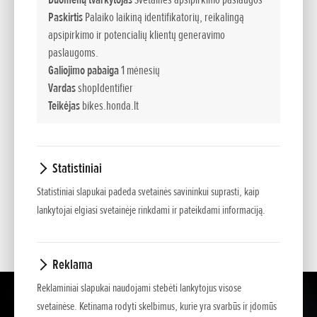
Paskirtis
Palaiko laikiną identifikatorių, reikalingą
apsipirkimo ir potencialių klientų generavimo
KLAUSIMAS:
paslaugoms.
Galiojimo pabaiga
1 mėnesių
Vardas
shopIdentifier
Teikėjas
bikes.honda.lt
Statistiniai
*
- Žvaigždute pažymėtus laukelius užpildyti būtina.
Statistiniai slapukai padeda svetainės savininkui suprasti, kaip
lankytojai elgiasi svetainėje rinkdami ir pateikdami informaciją.
Reklama
Reklaminiai slapukai naudojami stebėti lankytojus visose
svetainėse. Ketinama rodyti skelbimus, kurie yra svarbūs ir įdomūs