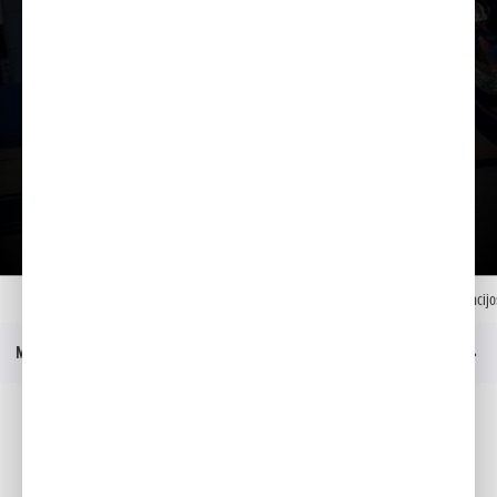
Įkelti prezentaciją
Papildoma įranga
Katalogas
Namai
Modeliai
CBR1000RR-R FIREBLADE
Klauskite papildomos informacijo
Meniu
Socialinė žiniasklaida