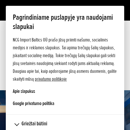
Pagrindiniame puslapyje yra naudojami
CBR1000RR-R FIREBLADE
slapukai
Prezentacija
Techniniai duomenys
NCG Import Baltics OÜ prašo jūsų priimti našumo, socialinės
Kainos
medijos ir reklamos slapukus. Tai apima trečiųjų šalių slapukus,
PASIŪLYMAS
Argumentai
įskaitant socialinę mediją. Tokie trečiųjų šalių slapukai gali sekti
Klauskite papildomos informacijos
SERVISAS
jūsų svetainės naudojimą siekiant rodyti jums aktualią reklamą.
Daugiau apie tai, kaip apdorojame jūsų asmens duomenis, galite
KONTAKTAI
skaityti mūsų
privatumo politikoje
Apie slapukus
opens in a new tab
Google privatumo politika
Griežtai būtini