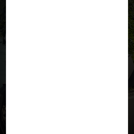
Įkelti prezentaciją
Papildoma įranga