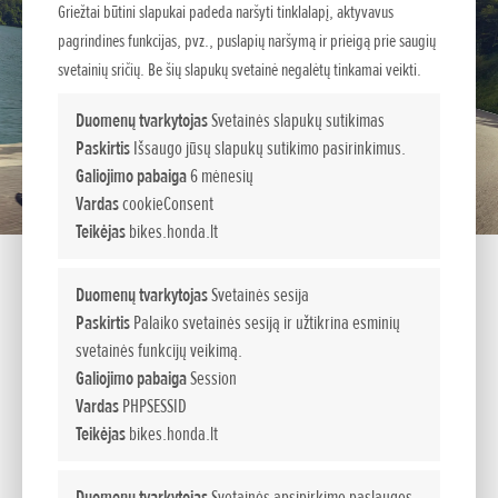
Griežtai būtini slapukai padeda naršyti tinklalapį, aktyvavus
pagrindines funkcijas, pvz., puslapių naršymą ir prieigą prie saugių
svetainių sričių. Be šių slapukų svetainė negalėtų tinkamai veikti.
Duomenų tvarkytojas
Svetainės slapukų sutikimas
Paskirtis
Išsaugo jūsų slapukų sutikimo pasirinkimus.
Galiojimo pabaiga
6 mėnesių
Vardas
cookieConsent
Teikėjas
bikes.honda.lt
Duomenų tvarkytojas
Svetainės sesija
Paskirtis
Palaiko svetainės sesiją ir užtikrina esminių
NT1100
svetainės funkcijų veikimą.
Galiojimo pabaiga
Session
Nauja Touring era
Vardas
PHPSESSID
Teikėjas
bikes.honda.lt
NT1100 - patogus ir modernus Touring segmento motociklas.
Atnaujintame modelyje dviejų cilindrų variklis daugiau sukimo
Duomenų tvarkytojas
Svetainės apsipirkimo paslaugos