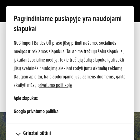
Pagrindiniame puslapyje yra naudojami
NT1100
slapukai
Prezentacija
NT1100 DCT Electronic Suspension
NCG Import Baltics OÜ prašo jūsų priimti našumo, socialinės
Techniniai duomenys
medijos ir reklamos slapukus. Tai apima trečiųjų šalių slapukus,
PASIŪLYMAS
Kainos
įskaitant socialinę mediją. Tokie trečiųjų šalių slapukai gali sekti
Argumentai
BANDOMASIS VAŽIAVIMAS
Klauskite papildomos informacijos
jūsų svetainės naudojimą siekiant rodyti jums aktualią reklamą.
Daugiau apie tai, kaip apdorojame jūsų asmens duomenis, galite
SERVISAS
skaityti mūsų
privatumo politikoje
KONTAKTAI
Apie slapukus
opens in a new tab
Google privatumo politika
Griežtai būtini