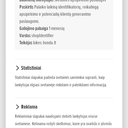
momento perduoda žemų ir vidutinių sūkių diapazone.
Paskirtis
Palaiko laikiną identifikatorių, reikalingą
Sportiškos išvaizdos priekiniame gaubte įdiegtas
apsipirkimo ir potencialių klientų generavimo
reguliuojamas priekinis stiklas. LED žibintuose sumontuotos
paslaugoms.
dienos šviesos. Nauja inercijos matavimo (IMU) sistema -
Galiojimo pabaiga
1 mėnesių
motociklo elektroninių sistemų smegenų centras - pritaiko
Vardas
shopIdentifier
NT1100 dinamines savybes kelio sąlygoms ir vairuotojo
Teikėjas
bikes.honda.lt
poreikiams. DCT automatinė transmisija dabar geriau veikia
judant nedideliu greičiu. Elektroninė pakaba (ES) atliepia į
vairuotojo poreikius.
Statistiniai
Statistiniai slapukai padeda svetainės savininkui suprasti, kaip
Pažangus kelionių motociklas
lankytojai elgiasi svetainėje rinkdami ir pateikdami informaciją.
Geriausias kelionių draugas
Patobulinome NT1100 motociklą atsižvelgdami į šio modelio
vairuotojų pastabas, kad kelionės juo taptų dar malonesnės.
Reklama
Naujas priekinis gaubtas pasižymi puikiomis
Reklaminiai slapukai naudojami stebėti lankytojus visose
aerodinaminėmis savybėmis. Jis taip pat geriau apsaugo nuo
svetainėse. Ketinama rodyti skelbimus, kurie yra svarbūs ir įdomūs