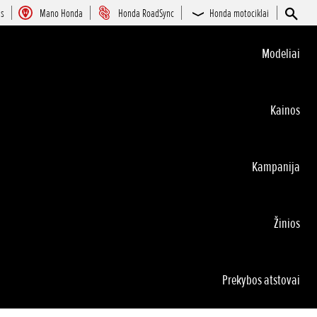
as
Mano Honda
Honda RoadSync
Honda motociklai
Modeliai
Kainos
Kampanija
Žinios
Prekybos atstovai