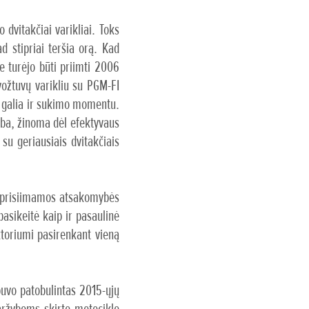
dvitakčiai varikliai. Toks
d stipriai teršia orą. Kad
e turėjo būti priimti 2006
vožtuvų varikliu su PGM-FI
e galia ir sukimo momentu.
aba, žinoma dėl efektyvaus
su geriausiais dvitakčiais
r prisiimamos atsakomybės
asikeitė kaip ir pasaulinė
toriumi pasirenkant vieną
 buvo patobulintas 2015-ųjų