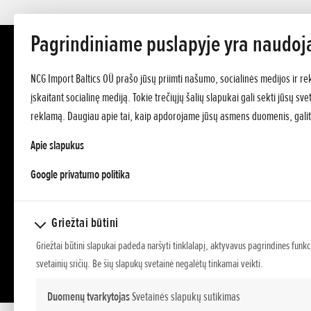
Pagrindiniame puslapyje yra naudoj
NCG Import Baltics OÜ prašo jūsų priimti našumo, socialinės medijos ir re
įskaitant socialinę mediją. Tokie trečiųjų šalių slapukai gali sekti jūsų s
reklamą. Daugiau apie tai, kaip apdorojame jūsų asmens duomenis, galit
Apie slapukus
opens in a new tab
Google privatumo politika
Griežtai būtini
Griežtai būtini slapukai padeda naršyti tinklalapį, aktyvavus pagrindines funkc
svetainių sričių. Be šių slapukų svetainė negalėtų tinkamai veikti.
Duomenų tvarkytojas
Svetainės slapukų sutikimas