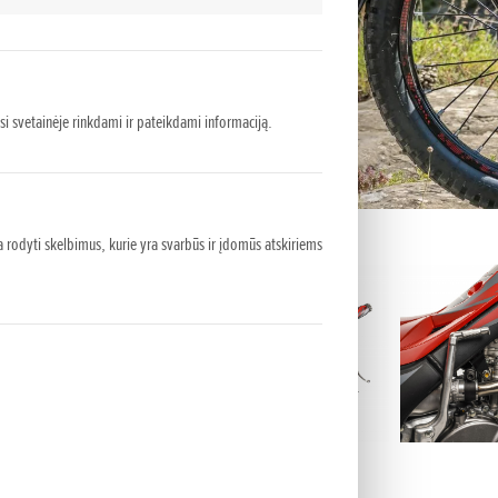
asi svetainėje rinkdami ir pateikdami informaciją.
 rodyti skelbimus, kurie yra svarbūs ir įdomūs atskiriems