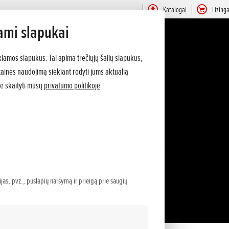
Katalogai
Lizing
ami slapukai
klamos slapukus. Tai apima trečiųjų šalių slapukus,
vetainės naudojimą siekiant rodyti jums aktualią
e skaityti mūsų
privatumo politikoje
ijas, pvz., puslapių naršymą ir prieigą prie saugių