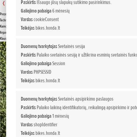
Montesa COTA 4RT
Paskirtis
Išsaugo jūsų slapukų sutikimo pasirinkimus.
260
Galiojimo pabaiga
6 mėnesių
Prezentacija
Vardas
cookieConsent
PASIŪLYMAS
Techniniai duomenys
Kainos
Teikėjas
bikes.honda.lt
Argumentai
Klauskite papildomos informacijos
Duomenų tvarkytojas
Svetainės sesija
Paskirtis
Palaiko svetainės sesiją ir užtikrina esminių svetainės funkc
Galiojimo pabaiga
Session
Vardas
PHPSESSID
Teikėjas
bikes.honda.lt
Duomenų tvarkytojas
Svetainės apsipirkimo paslaugos
Paskirtis
Palaiko laikiną identifikatorių, reikalingą apsipirkimo ir p
Galiojimo pabaiga
1 mėnesių
Vardas
shopIdentifier
Teikėjas
bikes.honda.lt