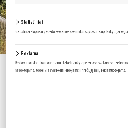
Statistiniai
Statistiniai slapukai padeda svetainės savininkui suprasti, kaip lankytojai elgi
Reklama
Reklaminiai slapukai naudojami stebėti lankytojus visose svetainėse. Ketinama
naudotojams, todėl yra svarbesni leidėjams ir trečiųjų šalių reklamuotojams.
Montesa COTA 4RT