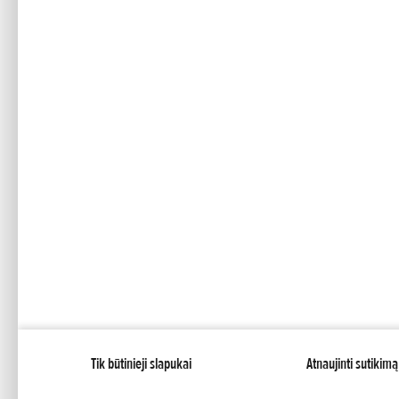
Tik būtinieji slapukai
Atnaujinti sutikimą