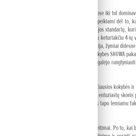
T“ pradėjo revoliuciją pasaulio važybose, kuriose iki tol dominavo 
r paprastas naudoti. Tačiau taip pat jie dažnai peikiami dėl to, ka
rbiavo su „Honda Motor Co.“, ir laukiant emisijos standartų, kuri
engusį motociklą su kompaktišku ir revoliuciniu keturtakčiu 4-ių 
irodė besantis labai taupus su žema teršalų emisija, žymiai didesn
, kur buvo panaudota aliuminio rėmas ir aukštos kokybės SHOWA pak
i jau nuo pat pradžių 250cc variklis teoriškai galėjo rungtyniauti 
skliuzyvinių technologijos sprendimų, dėl aukščiausios kokybės i
kės ženklo klientų.Tačiau metams bėgant varžybų entuziastų skonis p
astų motociklų vertinimo skalėje ekonomiškumas tapo lemiamu fak
riai buvo atlikti tiek variklio, tiek važiuoklės keitimai. Po to, kai