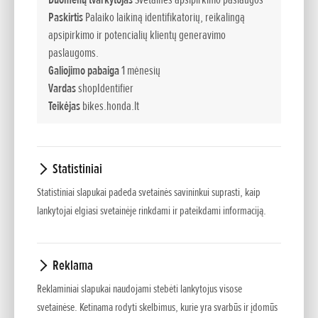
„Honda Motorcycle and Scooter India Private Limited“ (HMSI)
Paskirtis
Palaiko laikiną identifikatorių, reikalingą
gamykloje Vitalapure, Indijoje.
apsipirkimo ir potencialių klientų generavimo
paslaugoms.
Nuo bendrovės įkūrimo 1948 metais, atsižvelgdama į
Galiojimo pabaiga
1 mėnesių
skirtingus klientų poreikius įvairiose šalyse ir pasaulio
Vardas
shopIdentifier
regionuose, „Honda“ gamina produktus bei teikia paslaugas,
Teikėjas
bikes.honda.lt
remdamasi įsitikinimu, jog „technologijų tikslas - palengvinti
žmonių gyvenimą“.
Statistiniai
1963 m. „Honda“ pradėjo serijinę motociklų gamybą
Statistiniai slapukai padeda svetainės savininkui suprasti, kaip
Belgijoje - tai buvo pirmoji bendrovės gamybos bazė už
lankytojai elgiasi svetainėje rinkdami ir pateikdami informaciją.
Japonijos ribų. Nuo to laiko įmonė plėtė savo padalinių tinklą
visame pasaulyje, vadovaudamasi filosofija „gaminti arčiau
klientų; ten, kur yra paklausa“.
Reklama
1997 metais „Honda“ pasiekė 100 milijonų pagamintų
Reklaminiai slapukai naudojami stebėti lankytojus visose
motociklų ribą. 200 milijonų bendrovė perkopė 2008-aisiais,
svetainėse. Ketinama rodyti skelbimus, kurie yra svarbūs ir įdomūs