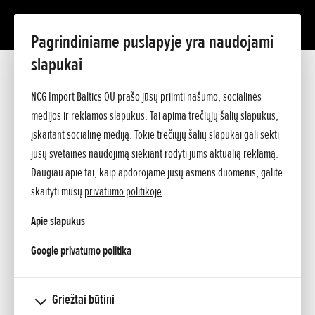
Pagrindiniame puslapyje yra naudojami
slapukai
Pridėta 22.05.2025
„Honda“ pasiekė 500 milijonų
NCG Import Baltics OÜ prašo jūsų priimti našumo, socialinės
medijos ir reklamos slapukus. Tai apima trečiųjų šalių slapukus,
pagamintų motociklų ribą
įskaitant socialinę mediją. Tokie trečiųjų šalių slapukai gali sekti
jūsų svetainės naudojimą siekiant rodyti jums aktualią reklamą.
Daugiau apie tai, kaip apdorojame jūsų asmens duomenis, galite
skaityti mūsų
privatumo politikoje
Apie slapukus
opens in a new tab
Google privatumo politika
Griežtai būtini