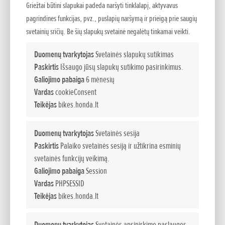
Griežtai būtini slapukai padeda naršyti tinklalapį, aktyvavus
pagrindines funkcijas, pvz., puslapių naršymą ir prieigą prie saugių
svetainių sričių. Be šių slapukų svetainė negalėtų tinkamai veikti.
Pirmasis „Honda“ motociklas buvo pagamintas 1949 m.
„Activa“ modelis tapo 500 milijoniniu pagamintu motociklu
Duomenų tvarkytojas
Svetainės slapukų sutikimas
(100 milijonų riba peržengta su „Super Cub“, 300 milijonų -
Paskirtis
Išsaugo jūsų slapukų sutikimo pasirinkimus.
Galiojimo pabaiga
6 mėnesių
su „Gold Wing“ modeliu).
Vardas
cookieConsent
Pirmoji „Honda“ motociklų gamykla už Japonijos ribų buvo
Teikėjas
bikes.honda.lt
atidaryta Belgijoje 1963 m.
„Honda“ motociklų ir motorolerių gamybos įmonės veikia
Duomenų tvarkytojas
Svetainės sesija
23 šalyse
Paskirtis
Palaiko svetainės sesiją ir užtikrina esminių
svetainės funkcijų veikimą.
„Honda“ pasiekė 500 milijonų pagamintų vidaus degimo
Galiojimo pabaiga
Session
varikliais ar elektra varomų motociklų ribą. Ši riba* pasiekta
Vardas
PHPSESSID
praėjus 76 metams, kai 1949 m. įmonė pradėjo serijinę
Teikėjas
bikes.honda.lt
motociklų gamybą su „Dream D-Type“ modeliu. 500-
milijoniniu motociklu tapo „Activa“ modelis, pagamintas
Duomenų tvarkytojas
Svetainės apsipirkimo paslaugos