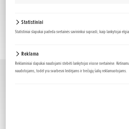
Statistiniai
Statistiniai slapukai padeda svetainės savininkui suprasti, kaip lankytojai elgi
Reklama
Reklaminiai slapukai naudojami stebėti lankytojus visose svetainėse. Ketinama
naudotojams, todėl yra svarbesni leidėjams ir trečiųjų šalių reklamuotojams.