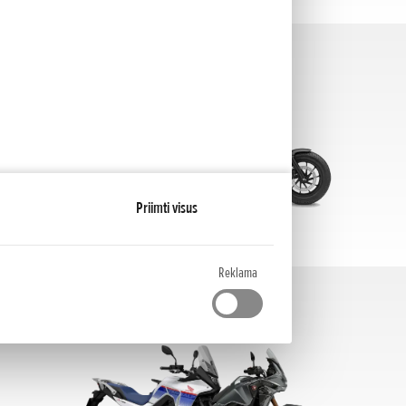
Custom
(2)
Priimti visus
Reklama
Adventure
(8)