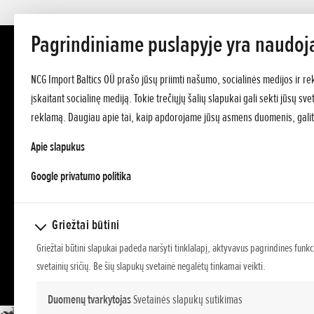
Pagrindiniame puslapyje yra naudoj
NCG Import Baltics OÜ prašo jūsų priimti našumo, socialinės medijos ir re
įskaitant socialinę mediją. Tokie trečiųjų šalių slapukai gali sekti jūsų s
reklamą. Daugiau apie tai, kaip apdorojame jūsų asmens duomenis, galit
Apie slapukus
opens in a new tab
Google privatumo politika
Griežtai būtini
Griežtai būtini slapukai padeda naršyti tinklalapį, aktyvavus pagrindines funkc
svetainių sričių. Be šių slapukų svetainė negalėtų tinkamai veikti.
Duomenų tvarkytojas
Svetainės slapukų sutikimas