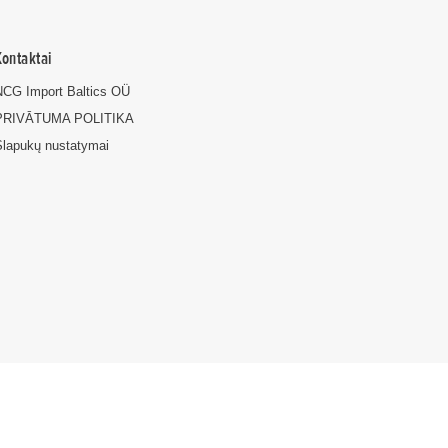
Kontaktai
NCG Import Baltics OÜ
PRIVĀTUMA POLITIKA
Slapukų nustatymai