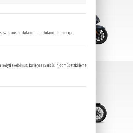
asi svetainėje rinkdami ir pateikdami informaciją.
 rodyti skelbimus, kurie yra svarbūs ir įdomūs atskiriems
Street
(7)