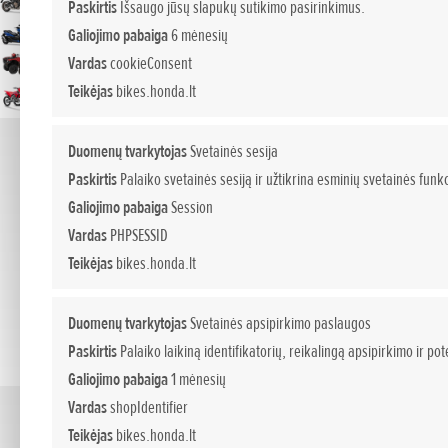
Paskirtis
Išsaugo jūsų slapukų sutikimo pasirinkimus.
Motociklai
Galiojimo pabaiga
6 mėnesių
Motoroleriai/125cc
Vardas
cookieConsent
ATV
Teikėjas
bikes.honda.lt
Offroad
Duomenų tvarkytojas
Svetainės sesija
Paskirtis
Palaiko svetainės sesiją ir užtikrina esminių svetainės funkc
Galiojimo pabaiga
Session
Vardas
PHPSESSID
Teikėjas
bikes.honda.lt
Duomenų tvarkytojas
Svetainės apsipirkimo paslaugos
Paskirtis
Palaiko laikiną identifikatorių, reikalingą apsipirkimo ir p
Galiojimo pabaiga
1 mėnesių
Vardas
shopIdentifier
Teikėjas
bikes.honda.lt