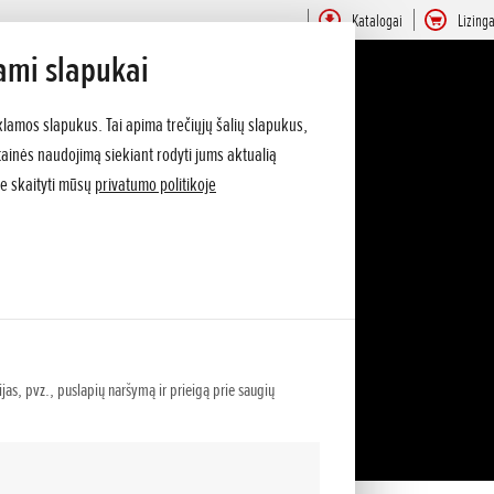
Katalogai
Lizing
ami slapukai
klamos slapukus. Tai apima trečiųjų šalių slapukus,
vetainės naudojimą siekiant rodyti jums aktualią
e skaityti mūsų
privatumo politikoje
ijas, pvz., puslapių naršymą ir prieigą prie saugių