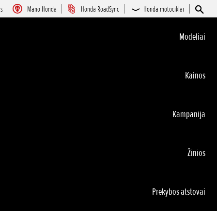
as
Mano Honda
Honda RoadSync
Honda motociklai
Modeliai
Kainos
Kampanija
Žinios
Prekybos atstovai