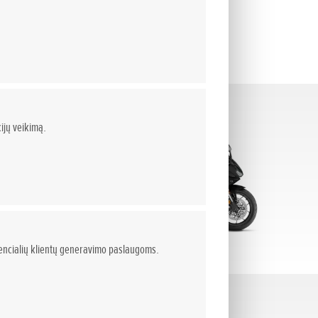
Supersport
(4)
ijų veikimą.
otencialių klientų generavimo paslaugoms.
Touring
(3)