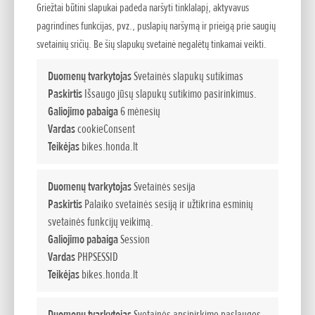
• Šiam motociklui siūloma naujos kartos funkcionali
Griežtai būtini slapukai padeda naršyti tinklalapį, aktyvavus
dvigubos sankabos transmisija (DCT), perjungiama ABS
pagrindines funkcijas, pvz., puslapių naršymą ir prieigą prie saugių
sistema ir sukimo momento valdymo technologija (HSTC)
svetainių sričių. Be šių slapukų svetainė negalėtų tinkamai veikti.
su įvairiais režimais optimaliam sukibimui važiuojant keliu
Duomenų tvarkytojas
Svetainės slapukų sutikimas
ir bekele užtikrinti.
Paskirtis
Išsaugo jūsų slapukų sutikimo pasirinkimus.
• Į spalvų paletę įtraukti keturi atspalviai, tarp jų – „CRF“
Galiojimo pabaiga
6 mėnesių
ralio ir trispalvė versijos.
Vardas
cookieConsent
• Pristatomos pirmosios studijinės ir pasirinktoje vietoje
Teikėjas
bikes.honda.lt
padarytos nuotraukos.
Duomenų tvarkytojas
Svetainės sesija
Paskirtis
Palaiko svetainės sesiją ir užtikrina esminių
„Honda“ su malonumu pateikia dar daugiau techninės
svetainės funkcijų veikimą.
informacijos apie naująjį „CRF1000L Africa Twin“ modelį,
Galiojimo pabaiga
Session
pasirodysiantį dar šiais metais „Honda“ prekybos
Vardas
PHPSESSID
salonuose visoje Europoje. „CRF1000L Africa Twin“, kaip
Teikėjas
bikes.honda.lt
ir jo garsieji pirmtakai, yra visapusiškai pritaikytas ilgų
nuotolių kelionėms. Su galingu varikliu ir dinamiška
Duomenų tvarkytojas
Svetainės apsipirkimo paslaugos