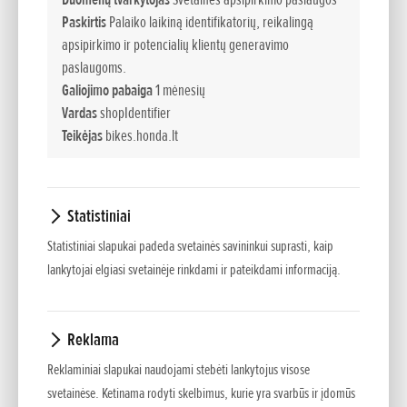
važiuokle šis motociklas pasirengęs įvairiems iššūkiams,
Paskirtis
Palaiko laikiną identifikatorių, reikalingą
kad ir kokiu pasaulio keliu ar bekele pasuktumėte.
apsipirkimo ir potencialių klientų generavimo
paslaugoms.
Galiojimo pabaiga
1 mėnesių
Vardas
shopIdentifier
Teikėjas
bikes.honda.lt
Statistiniai
Statistiniai slapukai padeda svetainės savininkui suprasti, kaip
lankytojai elgiasi svetainėje rinkdami ir pateikdami informaciją.
Reklama
Reklaminiai slapukai naudojami stebėti lankytojus visose
svetainėse. Ketinama rodyti skelbimus, kurie yra svarbūs ir įdomūs
„CRF1000L Africa Twin“ projektas nuo pat pirmųjų