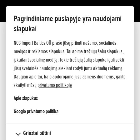
Pagrindiniame puslapyje yra naudojami
slapukai
Pridėta 24.07.2015
Naujasis 2016 m. laidos „Honda
NCG Import Baltics OÜ prašo jūsų priimti našumo, socialinės
medijos ir reklamos slapukus. Tai apima trečiųjų šalių slapukus,
CRF1000L Africa Twin“ modelis
įskaitant socialinę mediją. Tokie trečiųjų šalių slapukai gali sekti
jūsų svetainės naudojimą siekiant rodyti jums aktualią reklamą.
• Pateikiama daugiau informacijos apie naują kelioninį
Daugiau apie tai, kaip apdorojame jūsų asmens duomenis, galite
„Honda“ motociklą su nauju kompaktišku 1000 cm3
skaityti mūsų
privatumo politikoje
darbinio tūrio dviejų lygiagrečiai išdėstytų cilindrų
Apie slapukus
varikliu, kurio galia siekia 70 kW, o sukimo momentas –
98 Nm.
opens in a new tab
Google privatumo politika
• Kompaktiškos ir lengvos konstrukcijos variklis lemia
puikias važiavimo bekele charakteristikas, komfortiškas
ilgas keliones ir išskirtinį valdymą kasdienėse išvykose.
Griežtai būtini