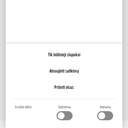
Socialinė žiniasklaida
Facebook
YouTube
Tik būtinieji slapukai
Katalogai
Lizingas
Mano Honda
Honda RoadSync
Atnaujinti sutikimą
NCG Import Baltics OÜ
PRIVĀTUMA POLITIKA
Slapukų nustatymai
Priimti visus
Griežtai būtini
Statistiniai
Reklama