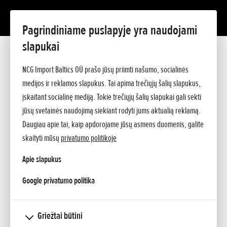
Pagrindiniame puslapyje yra naudojami
slapukai
Pridėta 13.05.2015
„Africa Twin“ grįžta! „CRF1000L Africa
NCG Import Baltics OÜ prašo jūsų priimti našumo, socialinės
medijos ir reklamos slapukus. Tai apima trečiųjų šalių slapukus,
Twin“ pasirodys dar šiais metais.
įskaitant socialinę mediją. Tokie trečiųjų šalių slapukai gali sekti
jūsų svetainės naudojimą siekiant rodyti jums aktualią reklamą.
„Honda“ su malonumu praneša apie „Africa Twin“ – vieno
Daugiau apie tai, kaip apdorojame jūsų asmens duomenis, galite
garsiausių ir žinomiausių ženklų motociklų pasaulyje –
skaityti mūsų
privatumo politikoje
sugrįžimą. 2014 m. lapkričio mėn. vykusioje EICMA parodoje
Apie slapukus
pristačiusi „True Adventure“ prototipą, „Honda“ bendrovė
aiškiai parodė, kokia kryptimi ji užsimojusi judėti. Dabar ji
opens in a new tab
Google privatumo politika
gali patvirtinti, jog 2015 m. pabaigoje Europos prekybos
atstovybes pasieks naujasis „CRF1000L Africa Twin“ modelis.
Griežtai būtini