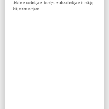
atskiriems naudotojams, todėl yra svarbesni leidėjams ir trečiųjų
pritaikyta važiavimui bekele – tai neatsiejama nuo „Africa
šalių reklamuotojams.
Twin“ charakterio.
Naujasis „CRF1000L Africa Twin“ keičia su galingu kelioniniu
motociklu siejamus lūkesčius važiuojant keliu ir bekele – ką
jis iš tiesų gali ir ką turėtų pajėgti. Jis verčia naują puslapį
garsioje tikriems nuotykiams sukurtų dvejopos paskirties
„Honda“ motociklų istorijoje.
------
* Daugiau informacijos apie „Team HRC“ galima rasti
apsilankius interneto svetainėje:
www.rally.hondaracingcorporation.com
** Nuo 2010 m., kai pasirodė DCT technologija, „Honda“
Europoje pardavė per 35 000 modelių su DCT. 2015 m.