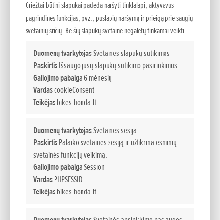
Griežtai būtini slapukai padeda naršyti tinklalapį, aktyvavus
pagrindines funkcijas, pvz., puslapių naršymą ir prieigą prie saugių
svetainių sričių. Be šių slapukų svetainė negalėtų tinkamai veikti.
Duomenų tvarkytojas
Svetainės slapukų sutikimas
Paskirtis
Išsaugo jūsų slapukų sutikimo pasirinkimus.
Galiojimo pabaiga
6 mėnesių
Vardas
cookieConsent
Teikėjas
bikes.honda.lt
Duomenų tvarkytojas
Svetainės sesija
Paskirtis
Palaiko svetainės sesiją ir užtikrina esminių
svetainės funkcijų veikimą.
Galiojimo pabaiga
Session
Vardas
PHPSESSID
Kai kurie motociklai tobulai įkūnija tikro nuotykiams
Teikėjas
bikes.honda.lt
įkvepiančio motociklo idėją. Vienas jų – pirmasis „XRV650
Africa Twin“ modelis, debiutavęs 1988 m. po pirmųjų trijų iš
Duomenų tvarkytojas
Svetainės apsipirkimo paslaugos