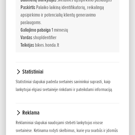
mėgautis šio motociklo teikiamais malonumais. Tvirtas ir
Paskirtis
Palaiko laikiną identifikatorių, reikalingą
patikimas, išsiskiriantis agresyviu dizainu ir žemai
apsipirkimo ir potencialių klientų generavimo
paslaugoms.
montuojamu krėslu (550 mm), „CRF“ puikiausiai tinka net
Galiojimo pabaiga
1 mėnesių
patiems mažiausiems šeimos nariams ir leidžia jiems
Vardas
shopIdentifier
pajausti „Honda“ stiliaus motociklų sporto teikiamus
Teikėjas
bikes.honda.lt
malonumus.
Statistiniai
Statistiniai slapukai padeda svetainės savininkui suprasti, kaip
lankytojai elgiasi svetainėje rinkdami ir pateikdami informaciją.
Reklama
Reklaminiai slapukai naudojami stebėti lankytojus visose
svetainėse. Ketinama rodyti skelbimus, kurie yra svarbūs ir įdomūs