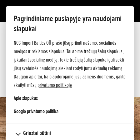
Pagrindiniame puslapyje yra naudojami
CRF50F
slapukai
Prezentacija
Techniniai duomenys
NCG Import Baltics OÜ prašo jūsų priimti našumo, socialinės
Kainos
medijos ir reklamos slapukus. Tai apima trečiųjų šalių slapukus,
PASIŪLYMAS
Argumentai
įskaitant socialinę mediją. Tokie trečiųjų šalių slapukai gali sekti
Klauskite papildomos informacijos
SERVISAS
jūsų svetainės naudojimą siekiant rodyti jums aktualią reklamą.
Daugiau apie tai, kaip apdorojame jūsų asmens duomenis, galite
KONTAKTAI
skaityti mūsų
privatumo politikoje
Apie slapukus
opens in a new tab
Google privatumo politika
Griežtai būtini