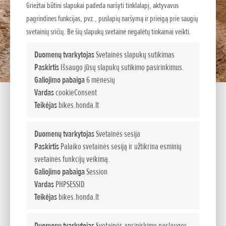
Griežtai būtini slapukai padeda naršyti tinklalapį, aktyvavus
pagrindines funkcijas, pvz., puslapių naršymą ir prieigą prie saugių
svetainių sričių. Be šių slapukų svetainė negalėtų tinkamai veikti.
Duomenų tvarkytojas
Svetainės slapukų sutikimas
Paskirtis
Išsaugo jūsų slapukų sutikimo pasirinkimus.
Galiojimo pabaiga
6 mėnesių
Vardas
cookieConsent
Teikėjas
bikes.honda.lt
Geriausias pradedančiojo pasirinkimas
Duomenų tvarkytojas
Svetainės sesija
Paskirtis
Palaiko svetainės sesiją ir užtikrina esminių
Ilgiausiai krosui skirtų motociklų rinkoje parduodamas
svetainės funkcijų veikimą.
„Honda“ modelis „CRF50F“ − idealus pradedančiojo
Galiojimo pabaiga
Session
motociklų kroso lenktynių entuziasto pasirinkimas. Apversta
Vardas
PHPSESSID
šakė, 49 cm3 darbinio tūrio, keturtaktis variklis ir lengvai
Teikėjas
bikes.honda.lt
valdoma trijų pakopų pavarų dėžė su automatine sankaba
užtikrina lengvą modelio „CRF50F“ valdymą ir leidžia
Duomenų tvarkytojas
Svetainės apsipirkimo paslaugos