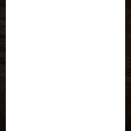
Įkelti prezentaciją
Papildoma įranga